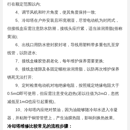
行在额定范围以内;
4、调节风机和叶片角度，使其角度保持一致;
5、冷却塔在户外安装且环境潮湿，尽管电动机为封闭式，
但接线盒应需注意防水防潮，接线头应拧紧，适当涂润滑脂(俗称
黄油);
6、出线口用防水密封胶封堵，导线用塑料带多重包扎至穿
线管，以防进水;
7、接线盒橡胶垫易老化，每年维护保养需要更换;
8、接线盒缝隙及各固定螺栓涂润滑脂，以防再次维护保养
锈死无法打开;
9、定时检查电动机对地绝缘电阻，按照规定绝缘电阻大于
0.5mΩ即可使用，但应需注意变化趋热(若以往值为2mΩ，忽然
减低至1mΩ也应引起重视)。
10、冷却塔内应绝对禁油，因为油能够随冷却水进入冷凝
器，并粘附于铜管管壁上，产生油膜热阻，影响到换热效果。
冷却塔维修比较常见的流程步骤：