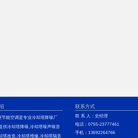
绍
联系方式
联 系 人：史经理
菱节能空调是专业冷却塔降噪厂
电话：0755-23777461
费提供冷却塔降噪,冷却塔噪声噪音
手机：13692264766
却塔改造,冷却塔维修,冷却塔隔音