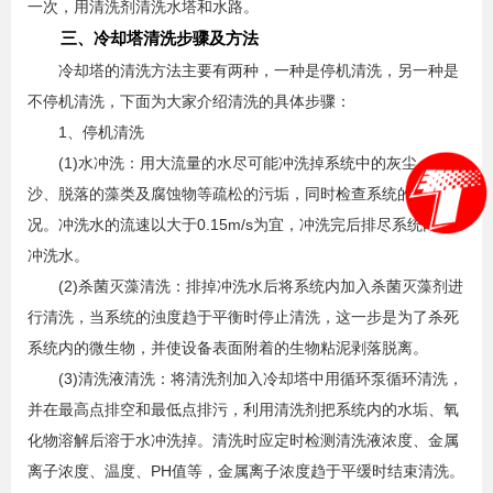
一次，用清洗剂清洗水塔和水路。
三、冷却塔清洗步骤及方法
冷却塔的清洗方法主要有两种，一种是停机清洗，另一种是
不停机清洗，下面为大家介绍清洗的具体步骤：
1、停机清洗
(1)水冲洗：用大流量的水尽可能冲洗掉系统中的灰尘、泥
沙、脱落的藻类及腐蚀物等疏松的污垢，同时检查系统的泄漏情
况。冲洗水的流速以大于0.15m/s为宜，冲洗完后排尽系统内的
冲洗水。
(2)杀菌灭藻清洗：排掉冲洗水后将系统内加入杀菌灭藻剂进
行清洗，当系统的浊度趋于平衡时停止清洗，这一步是为了杀死
系统内的微生物，并使设备表面附着的生物粘泥剥落脱离。
(3)清洗液清洗：将清洗剂加入冷却塔中用循环泵循环清洗，
并在最高点排空和最低点排污，利用清洗剂把系统内的水垢、氧
化物溶解后溶于水冲洗掉。清洗时应定时检测清洗液浓度、金属
离子浓度、温度、PH值等，金属离子浓度趋于平缓时结束清洗。