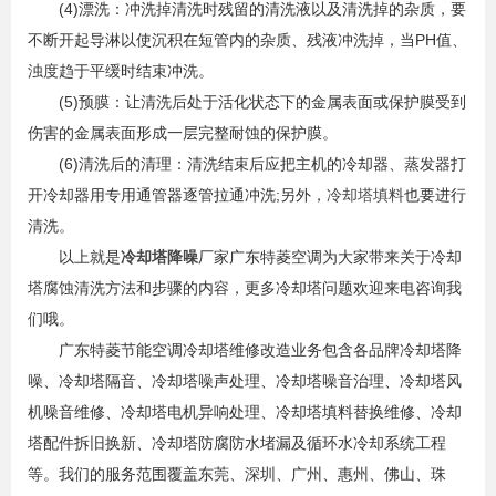
(4)漂洗：冲洗掉清洗时残留的清洗液以及清洗掉的杂质，要
不断开起导淋以使沉积在短管内的杂质、残液冲洗掉，当PH值、
浊度趋于平缓时结束冲洗。
(5)预膜：让清洗后处于活化状态下的金属表面或保护膜受到
伤害的金属表面形成一层完整耐蚀的保护膜。
(6)清洗后的清理：清洗结束后应把主机的冷却器、蒸发器打
开冷却器用专用通管器逐管拉通冲洗;另外，
冷却塔填料
也要进行
清洗。
以上就是
冷却塔降噪
厂家广东特菱空调为大家带来关于冷却
塔腐蚀清洗方法和步骤的内容，更多冷却塔问题欢迎来电咨询我
们哦。
广东特菱节能空调冷却塔维修改造业务包含各品牌冷却塔降
噪、冷却塔隔音、冷却塔噪声处理、冷却塔噪音治理、冷却塔风
机噪音维修、冷却塔电机异响处理、冷却塔填料替换维修、冷却
塔配件拆旧换新、冷却塔防腐防水堵漏及循环水冷却系统工程
等。我们的服务范围覆盖东莞、深圳、广州、惠州、佛山、珠