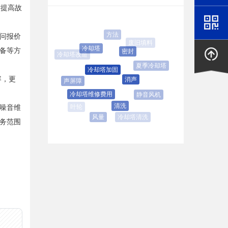
时提高故
方法
问报价
废旧填料
冷却塔
备等方
密封
冷却塔改造
夏季冷却塔
冷却塔加固
容，更
消声
声屏障
冷却塔维修费用
静音风机
清洗
噪音维
冷却塔清洗
风量
务范围