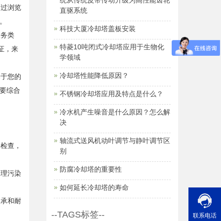
统从传统皮带传动升级为高性能齿轮
通过浏览
直驱系统
。
科技大厦冷却塔盖板安装
服务类
特菱10吨闭式冷却塔应用于生物化
证，来
学领域
冷却塔性能降低原因？
基于您的
要综合
不锈钢冷却塔应用及特点是什么？
冷水机产生噪音是什么原因？怎么解
决
轴流式送风机动叶调节与静叶调节区
养检查，
别
防腐冷却塔的重要性
处理污染
如何延长冷却塔的寿命
轴承和耐
--TAGS标签--
联系电话