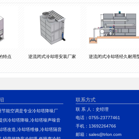
的特点
逆流闭式冷却塔安装厂家
逆流闭式冷却塔经久耐用
绍
联系方式
联 系 人：史经理
菱节能空调是专业冷却塔降噪厂
电话：0755-23777461
费提供冷却塔降噪,冷却塔噪声噪音
手机：13692264766
却塔改造,冷却塔维修,冷却塔隔音
邮箱：sales@trlon.com
案,经营超静音冷却塔,低噪声冷却