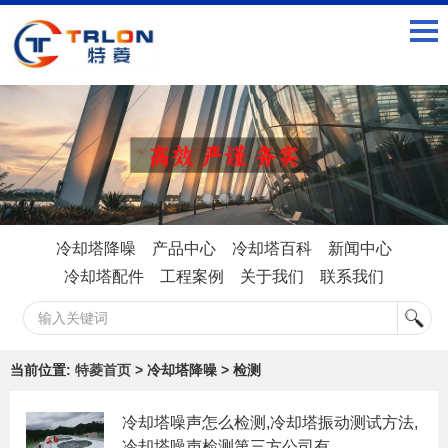
冷却塔降噪
产品中心
冷却塔百科
新闻中心
冷却塔配件
工程案例
关于我们
联系我们
当前位置:
特菱首页
> 冷却塔降噪 > 检测
冷却塔噪声怎么检测,冷却塔振动测试方法,
冷却塔噪声检测第三方公司有