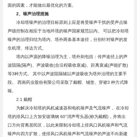
面的因素，才能做出最优化的方案。
2、噪声治理措施
冷却塔噪声的治理目标原则上应是将受噪声干扰的受声点噪
声级控制在相应于当地环境的噪声国家规范以内。 可以把冷却塔
噪声的治理归结为塔内、塔外两条基本途径，分别针对噪声的发
生机理、传达方式。
塔内以声源的降噪治理为主，塔外则包括：传声途径上的声
波阻隔(隔声)、声波吸收(合沿程吸收衰减)、距离衰减(声能扩散)
等3种方式。 其中以声波阻隔辅以声波吸收为塔外治理的主要手
段。 西南药业股份有限公司采取了戴帽、铺垫、穿裙3 种方式降
噪。
2.1 戴帽
为解决冷却塔的风机减速器和电机噪声及气流噪声， 在冷却
塔的排风口上方加安玻璃钢 60°消声弯头器(称为戴帽)，并将出
口方向背离居民区，以此来限制冷却塔上排风口风机噪声和气流
噪声向四方扩散，使排风口风机噪声和气流噪声的声波不向新建