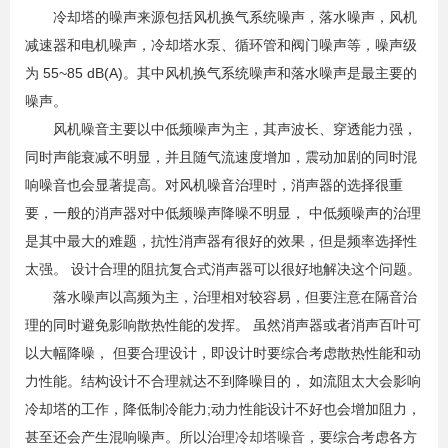
冷却塔的噪声来源包括风机换气系统噪声，落水噪声，风机
减速器和电机噪声，冷却塔水泵、循环管和阀门噪声等，噪声级
为 55~85 dB(A)。其中风机换气系统噪声和落水噪声是最主要的
噪声。
风机噪音主要以中低频噪声为主，其声波长、穿透能力强，
同时声能衰减不明显，并且随气流速度增加，震动加剧的同时混
响噪音也会显著提高。对风机噪音治理时，消声器的选择很重
要，一般的消声器对中低频噪声降噪不明显， 中低频噪声的治理
是其中最大的难题，抗性消声器有很好的效果，但是频率选择性
太强。 设计合理的阻抗复合式消声器可以很好地解决这个问题。
落水噪声以高频为主，治理相对较容易，但要注意在隔音治
理的同时避免影响散热性能的发挥。 虽然消声器或者消声百叶可
以大幅降噪， 但要合理设计，即设计时要综合考虑散热性能和动
力性能。结构设计不合理就达不到降噪目的， 如流阻太大会影响
冷却塔的工作，降低制冷能力;动力性能设计不好也会增加阻力，
甚至还会产生混响噪声。所以治理
冷却塔噪音
，要综合考虑各方