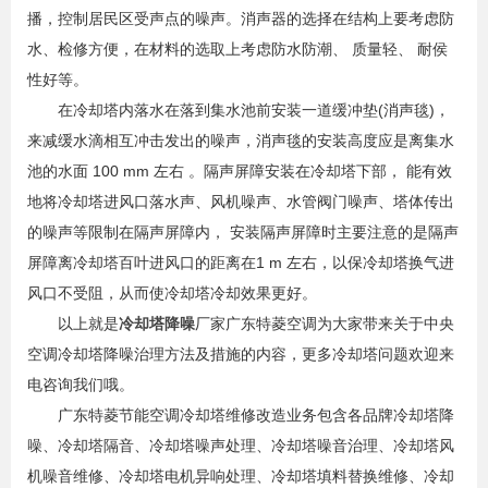
播，控制居民区受声点的噪声。消声器的选择在结构上要考虑防
水、检修方便，在材料的选取上考虑防水防潮、 质量轻、 耐侯
性好等。
在冷却塔内落水在落到集水池前安装一道缓冲垫(消声毯)，
来减缓水滴相互冲击发出的噪声，消声毯的安装高度应是离集水
池的水面 100 mm 左右 。隔声屏障安装在冷却塔下部， 能有效
地将冷却塔进风口落水声、风机噪声、水管阀门噪声、塔体传出
的噪声等限制在隔声屏障内， 安装隔声屏障时主要注意的是隔声
屏障离冷却塔百叶进风口的距离在1 m 左右，以保冷却塔换气进
风口不受阻，从而使冷却塔冷却效果更好。
以上就是
冷却塔降噪
厂家广东特菱空调为大家带来关于中央
空调冷却塔降噪治理方法及措施的内容，更多冷却塔问题欢迎来
电咨询我们哦。
广东特菱节能空调冷却塔维修改造业务包含各品牌冷却塔降
噪、冷却塔隔音、冷却塔噪声处理、冷却塔噪音治理、冷却塔风
机噪音维修、冷却塔电机异响处理、冷却塔填料替换维修、冷却