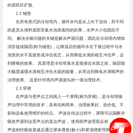
的居民区扩散。
2.2 铺垫
在所有形式的冷却塔内，循环水均是从上向下流动，所不同
的是其从填料底部至集水池表面间的距离，水声大小也因此不
同。 解决水噪问题的关键是解决声源问题，因此在冷却塔内增加
消音毯或隔层(称为铺垫)，让降温后的循环水在下落过程中与水
池里的水不直接形成冲击状态，从而降低水滴的相互冲击声，达
到降噪的效果。 其原理是冷却塔落水直接撞击水面之前，隔层能
大幅度减缓水滴相互冲击水面的能量，从而达到降低水滴噪声的
治理效果。 这是针对塔内声源源头的一项治理技术。
2.3 穿裙
在声源与受声点之间插入一个屏障(称为穿裙)，是冷却塔噪
声治理中常用的技术，具有结构简单、治理效果好、造价低、不
影响设备使用维护的特点。 声波在传达过程中，屏障可以隔断并
吸收声源到达受声点的直达声波， 使局部声波受阻反射，而局部
声波则经吸收衰减后通过屏体透射(极小)和屏顶绕射等附加衰减