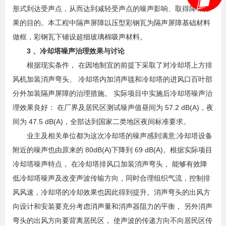
形式到达受声点，从而达到减轻受声点的噪声影响、取得降噪效
果的目的。本工程中隔声屏障以压型彩钢瓦为隔声屏障基础材料
做框，彩钢瓦下铺设超细玻璃棉吸声材料。
3 、冷却塔噪声治理效果与讨论
根据现实条件， 在因地制宜的前提下采取了对冷却塔上方排
风机加装消声弯头、 冷却塔内加消声毯和冷却塔的进风口百叶部
分外加装隔声屏障的治理措施。 实际项目中实施后冷却塔噪声治
理效果良好： 在厂界及居民区测试噪声值昼间为 57.2 dB(A)，夜
间为 47.5 dB(A)，全部达到国家二类地区夜间标准要求。
业主及相关单位都为这次冷却塔的噪声感到满意;冷却塔设备
附近的噪声也由原来的 80dB(A)下降到 69 dB(A)。根据实际项目
冷却塔噪声特点， 在冷却塔排风口加装消声弯头， 能够有效降
低冷却塔噪声及改变声波传输方向，同时合理组织气流，控制排
风风速，冷却塔的冷却效果也因此得到提升。消声弯头的出风方
向设计和安装要充分考虑消声量和消声器阻力的平衡， 另外消声
弯头的出风方向要背离居民区， 使声波的传递方向不向居民区传