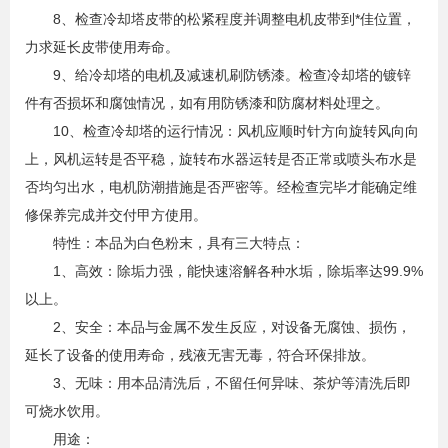
8、检查冷却塔皮带的松紧程度并调整电机皮带到*佳位置，
力求延长皮带使用寿命。
9、给冷却塔的电机及减速机刷防锈漆。检查冷却塔的镀锌
件有否损坏和腐蚀情况，如有用防锈漆和防腐材料处理之。
10、检查冷却塔的运行情况：风机应顺时针方向旋转风向向
上，风机运转是否平稳，旋转布水器运转是否正常或喷头布水是
否均匀出水，电机防潮措施是否严密等。经检查完毕才能确定维
修保养完成并交付甲方使用。
特性：本品为白色粉末，具有三大特点：
1、高效：除垢力强，能快速溶解各种水垢，除垢率达99.9%
以上。
2、安全：本品与金属不发生反应，对设备无腐蚀、损伤，
延长了设备的使用寿命，残液无害无毒，符合环保排放。
3、无味：用本品清洗后，不留任何异味、茶炉等清洗后即
可烧水饮用。
用途：