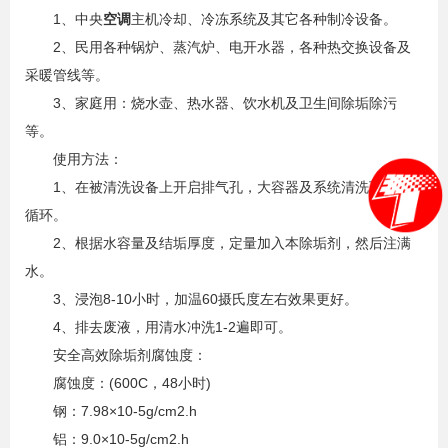
1、中央
空调
主机冷却、冷冻系统及其它各种制冷设备。
2、民用各种锅炉、蒸汽炉、电开水器，各种热交换设备及
采暖管线等。
3、家庭用：烧水壶、热水器、饮水机及卫生间除垢除污
等。
使用方法：
1、在被清洗设备上开启排气孔，大容器及系统清洗可用泵
循环。
2、根据水容量及结垢厚度，定量加入本除垢剂，然后注满
水。
3、浸泡8-10小时，加温60摄氏度左右效果更好。
4、排去废液，用清水冲洗1-2遍即可。
安全高效除垢剂腐蚀度：
腐蚀度：(600C，48小时)
钢：7.98×10-5g/cm2.h
铝：9.0×10-5g/cm2.h