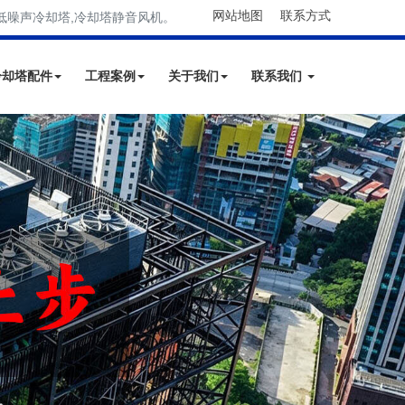
网站地图
联系方式
低噪声冷却塔,冷却塔静音风机。
冷却塔配件
工程案例
关于我们
联系我们