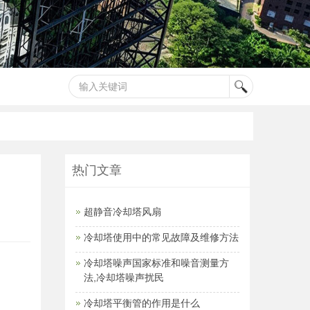
热门文章
超静音冷却塔风扇
冷却塔使用中的常见故障及维修方法
冷却塔噪声国家标准和噪音测量方
法,冷却塔噪声扰民
冷却塔平衡管的作用是什么