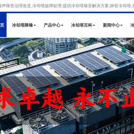
噪声噪音治理改造,冷却塔故障处理,提供冷却塔噪音解决方案,静音冷却塔,
页
冷却塔降噪
产品中心
冷却塔百科
新闻中心