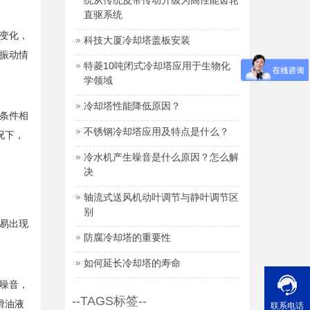
统从传统皮带传动升级为高性能齿轮
直驱系统
变化，
科技大厦冷却塔盖板安装
振动情
特菱10吨闭式冷却塔应用于生物化
学领域
冷却塔性能降低原因？
条件相
不锈钢冷却塔应用及特点是什么？
况下，
冷水机产生噪音是什么原因？怎么解
决
轴流式送风机动叶调节与静叶调节区
别
易出现
防腐冷却塔的重要性
如何延长冷却塔的寿命
噪音，
--TAGS标签--
滑油液
联系电话