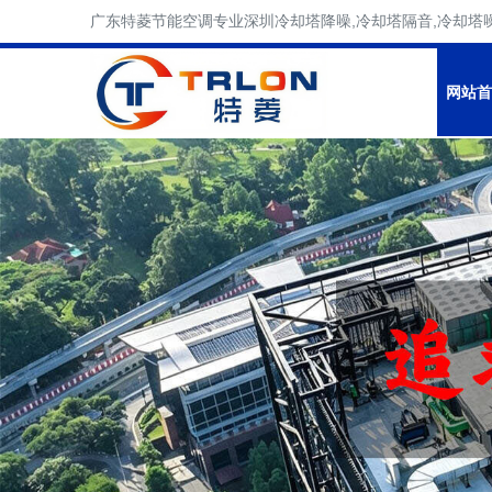
广东特菱节能空调专业深圳冷却塔降噪,冷却塔隔音,冷却塔
网站首