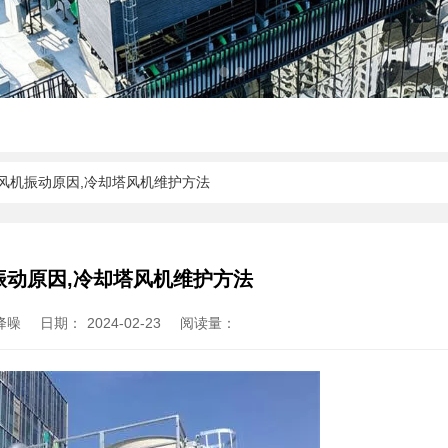
塔风机振动原因,冷却塔风机维护方法
振动原因,冷却塔风机维护方法
降噪
日期：
2024-02-23
阅读量：