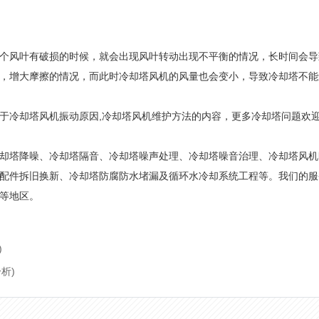
风叶有破损的时候，就会出现风叶转动出现不平衡的情况，长时间会导
，增大摩擦的情况，而此时冷却塔风机的风量也会变小，导致冷却塔不能
于冷却塔风机振动原因,冷却塔风机维护方法的内容，更多冷却塔问题欢
却塔降噪、冷却塔隔音、冷却塔噪声处理、冷却塔噪音治理、冷却塔风机
配件拆旧换新、冷却塔防腐防水堵漏及循环水冷却系统工程等。我们的服
等地区。
)
析)