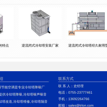
的特点
逆流闭式冷却塔安装厂家
逆流闭式冷却塔经久耐用
绍
联系方式
联 系 人：史经理
菱节能空调是专业冷却塔降噪厂
电话：0755-23777461
费提供冷却塔降噪,冷却塔噪声噪音
手机：13692264766
却塔改造,冷却塔维修,冷却塔隔音
邮箱：sales@trlon.com