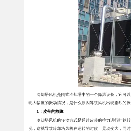
冷却塔风机
是
闭式冷却塔
中的一个降温设备，它可以
现大幅度的振动情况，是什么原因导致风机出现剧烈的振
1：皮带的故障
冷却塔风机的转动方式是通过皮带的拉力进行叶轮转动
况，这就导致冷却塔风机在运转的时候，晃动变大，同时